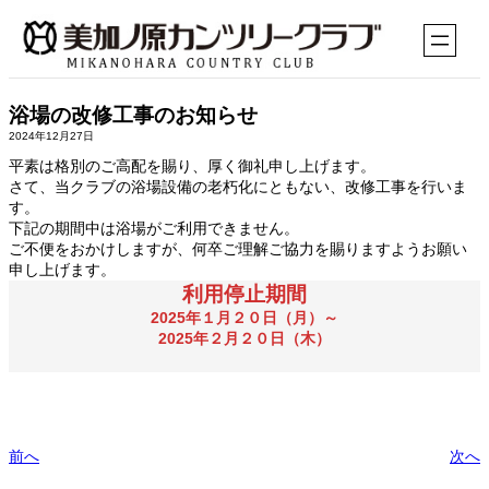
内
容
を
ス
キ
浴場の改修工事のお知らせ
ッ
2024年12月27日
プ
平素は格別のご高配を賜り、厚く御礼申し上げます。
さて、当クラブの浴場設備の老朽化にともない、改修工事を行いま
す。
下記の期間中は浴場がご利用できません。
ご不便をおかけしますが、何卒ご理解ご協力を賜りますようお願い
申し上げます。
利用停止期間
2025年１月２０日（月）～
2025年２月２０日（木）
前へ
次へ