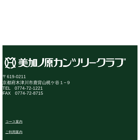
〒619-0211
京都府木津川市鹿背山梶ケ谷１−９
TEL 0774-72-1221
FAX 0774-72-8715
ア
イ
コ
ン
リ
コース案内
ン
ク
ご利用案内