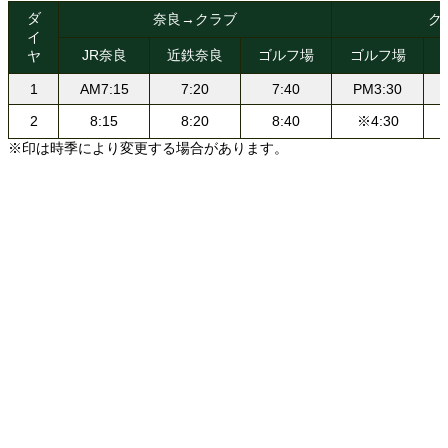
ダ
奈良→クラブ
ク
イ
JR奈良
近鉄奈良
ゴルフ場
ゴルフ場
ヤ
1
AM7:15
7:20
7:40
PM3:30
2
8:15
8:20
8:40
※4:30
※印は時季により変更する場合があります。