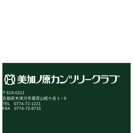
〒619-0211
京都府木津川市鹿背山梶ケ谷１−９
TEL 0774-72-1221
FAX 0774-72-8715
ア
イ
コ
ン
リ