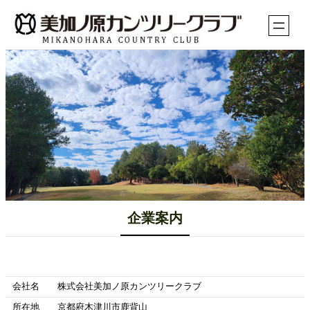
内
容
を
ス
キ
ッ
プ
企業案内
会社名
株式会社美加ノ原カンツリークラブ
所在地
京都府木津川市鹿背山