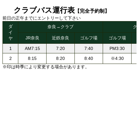
クラブバス運行表
【完全予約制】
前日の正午までにエントリーして下さい
ダ
奈良→クラブ
ク
イ
JR奈良
近鉄奈良
ゴルフ場
ゴルフ場
ヤ
1
AM7:15
7:20
7:40
PM3:30
2
8:15
8:20
8:40
※4:30
※印は時季により変更する場合があります。