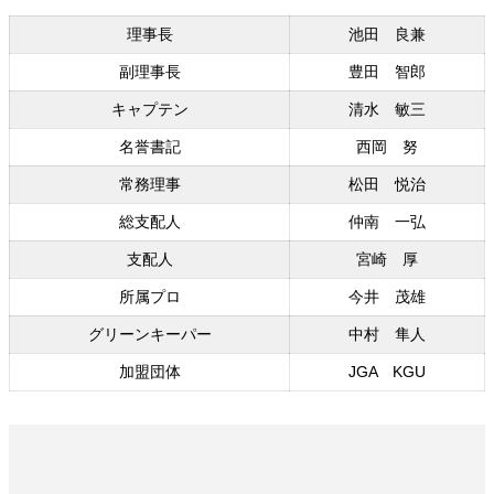
理事長
池田 良兼
副理事長
豊田 智郎
キャプテン
清水 敏三
名誉書記
西岡 努
常務理事
松田 悦治
総支配人
仲南 一弘
支配人
宮崎 厚
所属プロ
今井 茂雄
グリーンキーパー
中村 隼人
加盟団体
JGA KGU